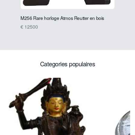
Voir la page
M256 Rare horloge Atmos Reutter en bois
m46 Belle
français
€ 12500
€ 3250
Categories populaires