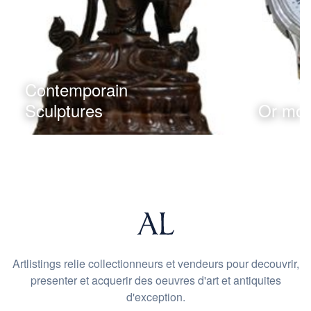
Contemporain
Sculptures
Or mon
Artlistings relie collectionneurs et vendeurs pour decouvrir,
presenter et acquerir des oeuvres d'art et antiquites
d'exception.