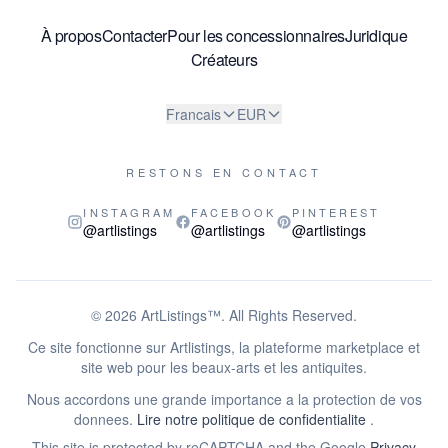
À propos
Contacter
Pour les concessionnaires
Juridique
Créateurs
Francais
EUR
RESTONS EN CONTACT
INSTAGRAM
FACEBOOK
PINTEREST
@artlistings
@artlistings
@artlistings
© 2026
ArtListings™
. All Rights Reserved.
Ce site fonctionne sur Artlistings, la plateforme marketplace et
site web pour les beaux-arts et les antiquites.
Nous accordons une grande importance a la protection de vos
donnees.
Lire notre politique de confidentialite
.
This site is protected by reCAPTCHA and the Google
Privacy