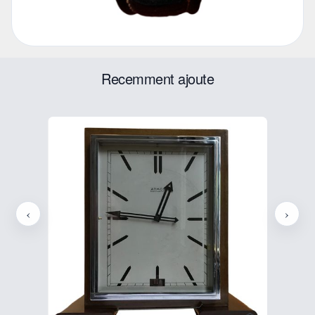
Recemment ajoute
‹
›